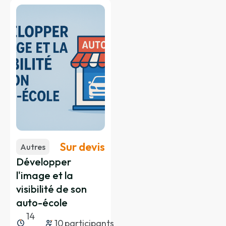
Les brûlures graves et simples,
d’origine thermique, chimique,
électrique…
Sur devis
Autres
Développer
l'image et la
visibilité de son
auto-école
14
10
participants