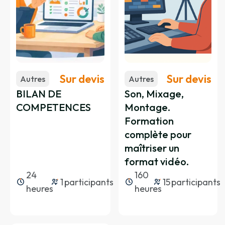
Les plaies, les brûlures et les
L’arrêt cardiaque
traumatismes
La prise en charge d’une personne en
arrêt cardiaque et la conduite à tenir
pour l’adulte, l’enfant et le nourrisson
Les malaises
Sur devis
Sur devis
Autres
Autres
BILAN DE
Son, Mixage,
Les signes du malaise, la mise au
COMPETENCES
Montage.
repos, le questionnement de la
Formation
victime et des témoins et les cas
complète pour
particuliers
maîtriser un
Les brûlures, les plaies et les
format vidéo.
traumatismes
24
160
1
participants
15
participants
heures
heures
Les atteintes du rachis cervical, les
fractures, les luxations, les plaies
graves et simples