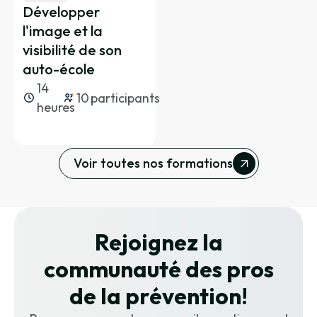
Développer
de critères techniques portant
l'image et la
notamment sur :
visibilité de son
• la maîtrise des outils et workflows,
auto-école
• la qualité technique des productions,
14
• le respect des formats et normes de
10
participants
heures
diffusion,
• l’organisation et la structuration des
projets.
Voir toutes nos formations
Une attestation de fin de formation est
remise au stagiaire, mentionnant les
compétences acquises.
Rejoignez la
communauté des pros
de la prévention
!