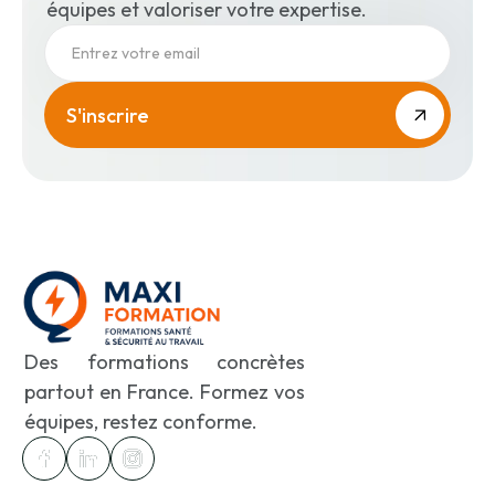
dans un environnement électrique
équipes et valoriser votre expertise.
La pose d’obstacles et d’isolants
Les équipements de
protection
Les Equipements de Protection
Individuelle ou Collective (gants
isolants, casque, tapis isolant…)
La vérification des EPI
Les outils et le matériel de
travail
Des formations concrètes
La réglementation et l’état de l’art
partout en France. Formez vos
(marquage CE, conformité aux
équipes, restez conforme.
normes, prescriptions de
conception)
Emploi et entretien des principaux