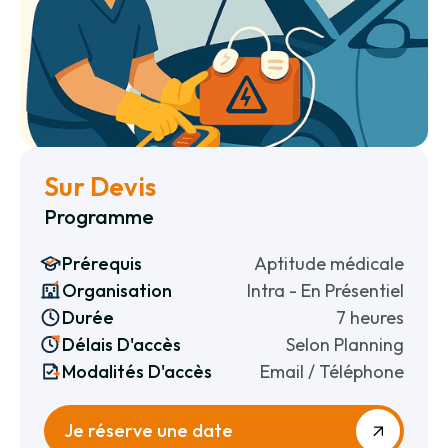
Sur Devis
Programme
Prérequis
Aptitude médicale
Organisation
Intra - En Présentiel
Durée
7 heures
Délais D'accès
Selon Planning
Modalités D'accès
Email / Téléphone
Je réserve une date