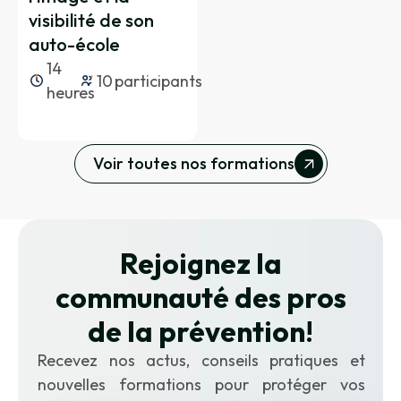
électrique
visibilité de son
auto-école
En hors tension (documentation et
14
10
participants
instructions, attestation de mise
heures
hors tension…)
Dans un environnement électrique
La surveillance de la zone de travail
Voir toutes nos formations
Le balisage de la zone de travail
Perfectionnement dans la
mise en œuvre de travaux
Rejoignez la
sur véhicules et engins à
énergie électrique embarqué
communauté des pros
de la prévention
!
Les procédures de travaux hors
tension
Recevez nos actus, conseils pratiques et
Les opérations d’ordre électrique
nouvelles formations pour protéger vos