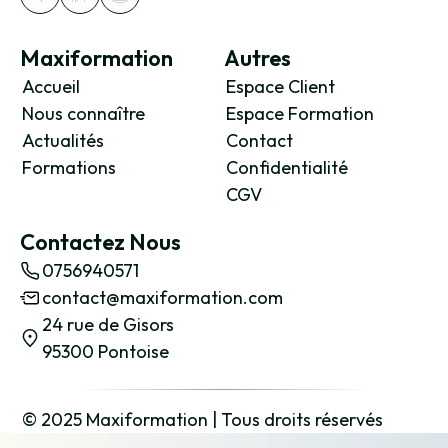
Les phases pratiques et leurs
sécurité
Maxiformation
Autres
L’évaluation d’une action de
Accueil
Espace Client
formation
Nous connaître
Espace Formation
Actualités
Contact
Les niveaux d’évaluation
Formations
Confidentialité
Le référentiel d’activités
CGV
Les domaines de compétences en
SST
Contactez Nous
Le référentiel de certification SST
0756940571
Les objectifs, les modalités et les
contact@maxiformation.com
outils d’évaluation
24 rue de Gisors
La formation complémentaire pour
95300 Pontoise
les titulaires de l’UE-PSC1
Le dispositif de validation du
formateur de SST
© 2025 Maxiformation | Tous droits réservés