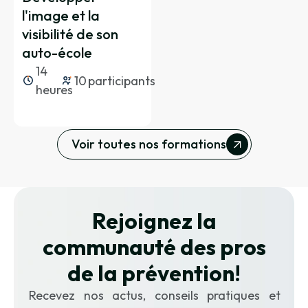
Les caractéristiques d’une
l'image et la
formation pour adulte
visibilité de son
Les spécificités de la formation pour
auto-école
adultes
14
10
participants
Les éléments facilitant
heures
l’apprentissage
Les courants de la pédagogie
L’animation d’un groupe en
Voir toutes nos formations
formation
Les fonctions d’animation du
formateur
Rejoignez la
La communication en groupe
communauté des pros
La gestion du groupe et des
de la prévention
!
dysfonctionnements
Les questions
Recevez nos actus, conseils pratiques et
Les outils et techniques