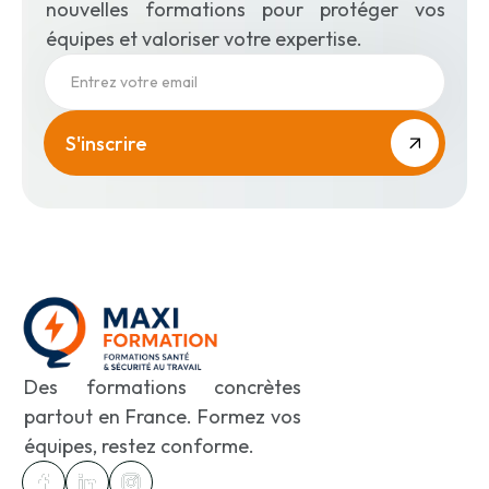
nouvelles formations pour protéger vos
pédagogiques
équipes et valoriser votre expertise.
La conception des supports
pédagogiques
L’étude cas, l’exposé, l’exposé
interactif, le travail en sous-groupe,
la démonstration pratique, les mises
en situation d’accident simulées
Les stratégies pédagogiques
spécifiques au SST
Les techniques pédagogique et
d’animation en SST
Des formations concrètes
La conception d’une action de
partout en France. Formez vos
formation
équipes, restez conforme.
Les scénarios de simulation
d’accident du travail